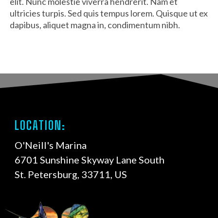
elit. Nunc molestie viverra hendrerit. Nam et
ultricies turpis. Sed quis tempus lorem. Quisque ut ex
dapibus, aliquet magna in, condimentum nibh.
LOCATION:
O'Neill's Marina
6701 Sunshine Skyway Lane South
St. Petersburg, 33711, US